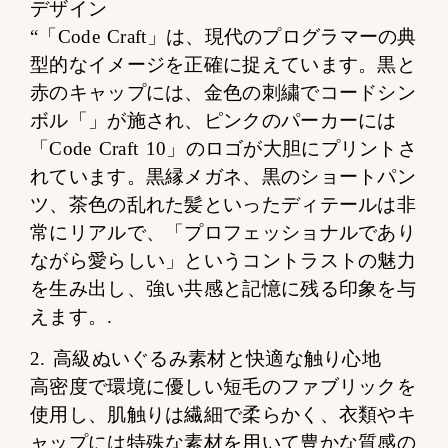
デザイン
“「Code Craft」は、現代のプログラマーの典
型的なイメージを正確に捉えています。黒と
赤のキャップには、金色の刺繍でコードシン
ボル「」が施され、ピンクのパーカーには
「Code Craft 10」のロゴが大胆にプリントさ
れています。黒縁メガネ、黒のショートパン
ツ、茶色の乱れた髪といったディテールは非
常にリアルで、「プロフェッショナルであり
ながら愛らしい」というコントラストの魅力
を生み出し、強い共感と記憶に残る印象を与
えます。.
2. 高級ぬいぐるみ素材と快適な触り心地
高密度で環境に優しい短毛のファブリックを
使用し、肌触りは繊細で柔らかく、衣類やキ
ャップには特殊な素材を用いて豊かな質感の