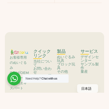
クイック
製品
サービス
リンク
ぬいぐるみ
デザインセ
お客様専用
玩具
ンター
当社につい
のぬいぐる
ブロック玩
サンプル製
て
具
作
み
お問い合わ
その他
量産
せ
ODM/OEM
よくある質
ソリューシ
Need Help?
Chat with us
問
ョンのエキ
スパート
日本語
© 2025
Qidolu.com