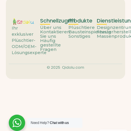
Schnellzugriff
Produkte
Dienstleistu
Über uns
Plüschtiere
Designzentru
Ihr
Kontaktieren
Bausteinspielzeug
Musterherstel
exklusiver
Sie uns
Sonstiges
Massenproduk
Häufig
Plüschtier-
gestellte
ODM/OEM-
Fragen
Lösungsexperte
© 2025
Qidolu.com
Need Help?
Chat with us