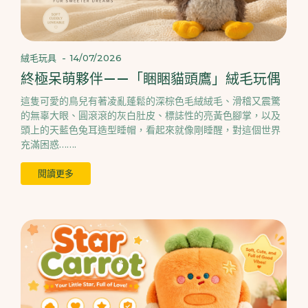
絨毛玩具
-
14/07/2026
終極呆萌夥伴——「睏睏貓頭鷹」絨毛玩偶
這隻可愛的鳥兒有著凌亂蓬鬆的深棕色毛絨絨毛、滑稽又震驚
的無辜大眼、圓滾滾的灰白肚皮、標誌性的亮黃色腳掌，以及
頭上的天藍色兔耳造型睡帽，看起來就像剛睡醒，對這個世界
充滿困惑…….
閱讀更多