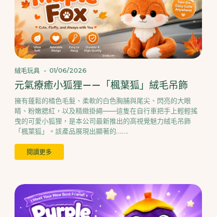
絨毛玩具
-
01/06/2026
元氣療癒小狐狸——「楓葉狐」絨毛吊飾
擁有蓬鬆的橘色毛髮、柔軟的白色胸脯與尾尖、閃亮的大眼
睛、粉嫩腮紅，以及精緻掛繩——這隻在自行車把手上輕輕搖
曳的可愛小狐狸，是本公司最新推出的高視覺魅力絨毛吊飾
「楓葉狐」。該產品展現出顯著的…….
閱讀更多