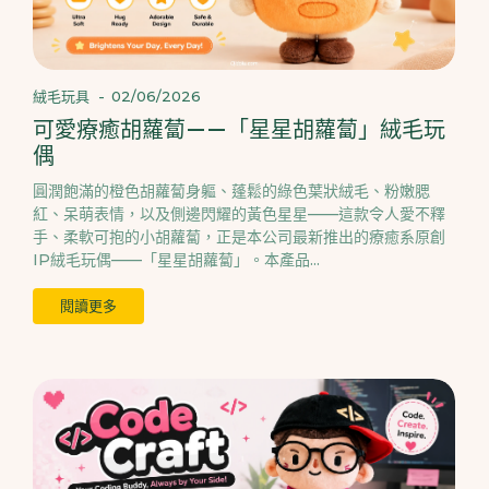
絨毛玩具
-
02/06/2026
可愛療癒胡蘿蔔——「星星胡蘿蔔」絨毛玩
偶
圓潤飽滿的橙色胡蘿蔔身軀、蓬鬆的綠色葉狀絨毛、粉嫩腮
紅、呆萌表情，以及側邊閃耀的黃色星星——這款令人愛不釋
手、柔軟可抱的小胡蘿蔔，正是本公司最新推出的療癒系原創
IP絨毛玩偶——「星星胡蘿蔔」。本產品...
閱讀更多