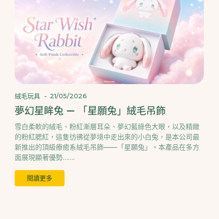
絨毛玩具
-
21/05/2026
夢幻星眸兔 — 「星願兔」絨毛吊飾
雪白柔軟的絨毛、粉紅漸層耳朵、夢幻藍綠色大眼，以及精緻
的粉紅腮紅，這隻彷彿從夢境中走出來的小白兔，是本公司最
新推出的頂級療癒系絨毛吊飾——「星願兔」。本產品在多方
面展現顯著優勢…….
閱讀更多