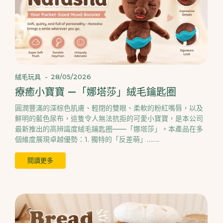
絨毛玩具
-
28/05/2026
療癒小寶寶 —「娜塔莎」絨毛鑰匙圈
圓潤豐滿的深棕色肌膚、輕閉的雙眼、柔軟的粉紅嘴唇，以及
鮮明的藍色尿布，這隻令人無法抗拒的可愛小寶寶，是本公司
最新推出的高辨識度絨毛鑰匙圈——「娜塔莎」。本產品在多
個維度展現卓越優勢：1. 獨特的「反差萌」…….
閱讀更多