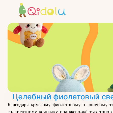
Целебный фиолетовый свет
Благодаря круглому фиолетовому плюшевому т
градиентному колпачку оранжево-жёлтых тонов