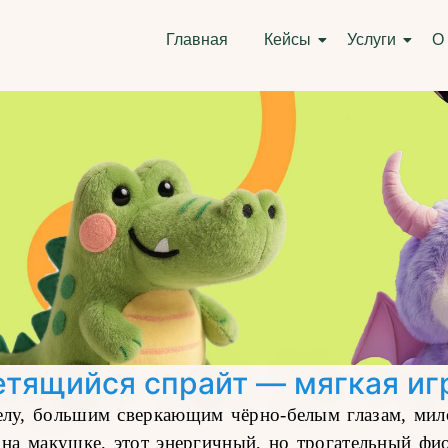
Главная
Кейсы
Услуги
О
ящийся спрайт — мягкая игр
елу, большим сверкающим чёрно-белым глазам, м
 на макушке, этот энергичный, но трогательный ф