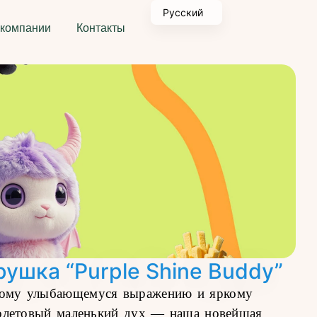
Русский
 компании
Контакты
ушка “Purple Shine Buddy”
илому улыбающемуся выражению и яркому
иолетовый маленький дух — наша новейшая