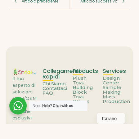
Articolo precedente
Articolo successivo
Collegamenti
Products
Services
Rapidi
Plush
Design
Il tuo
Toys
Center
Chi Siamo
esperto di
Building
Sample
Contattaci
Block
Making
soluzioni
FAQ
Toys
Mass
ODM/OEM
Others
Production
per
Need Help?
Chat with us
peluche
esclusivi
Italiano
© 2025
Qidolu.com