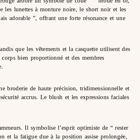
 rouge arbore un symbole de code “ ” brodé en or,
 les lunettes à monture noire, le short noir et les
ais adorable ”, offrant une forte résonance et une
andis que les vêtements et la casquette utilisent des
un corps bien proportionné et des membres
e.
e broderie de haute précision, tridimensionnelle et
curité accrus. Le blush et les expressions faciales
meurs. Il symbolise l’esprit optimiste de “ rester
 et la fatigue due à la position assise prolongée,