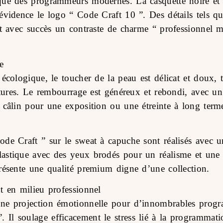
ique des programmeurs modernes. La casquette noire et
vidence le logo “ Code Craft 10 ”. Des détails tels que
nt avec succès un contraste de charme “ professionnel m
e
écologique, le toucher de la peau est délicat et doux, t
textures. Le rembourrage est généreux et rebondi, avec 
 câlin pour une exposition ou une étreinte à long term
de Craft ” sur le sweat à capuche sont réalisés avec un
astique avec des yeux brodés pour un réalisme et une sé
présente une qualité premium digne d’une collection.
t en milieu professionnel
ne projection émotionnelle pour d’innombrables program
l soulage efficacement le stress lié à la programmation