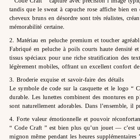
“ Code Craft ” capture avec précision l’image typ
tandis que le sweat à capuche rose affiche bien en é
cheveux bruns en désordre sont très réalistes, créa
mémorabilité certaine.
2. Matériau en peluche premium et toucher agréabl
Fabriqué en peluche à poils courts haute densité et 
tissus spéciaux pour une riche stratification des 
légèrement mobiles, offrant un excellent confort de
3. Broderie exquise et savoir-faire des détails
Le symbole de code sur la casquette et le logo “ Co
durable. Les lunettes combinent des montures en pl
sont naturellement adorables. Dans l’ensemble, il 
4. Forte valeur émotionnelle et pouvoir réconfortan
“ Code Craft ” est bien plus qu’un jouet — c’est u
mignon même pendant les heures supplémentaires ”. I