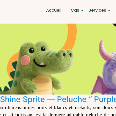
Accueil
Cas
Services
 Shine Sprite — Peluche “ Purpl
urdimensionnés noirs et blancs étincelants, son doux so
que et attendrissant est la dernière adorable peluche de 