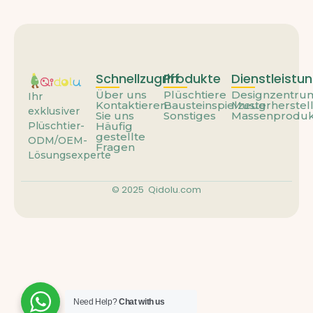
Schnellzugriff
Produkte
Dienstleistu
Über uns
Plüschtiere
Designzentru
Ihr
Kontaktieren
Bausteinspielzeug
Musterherstel
exklusiver
Sie uns
Sonstiges
Massenproduk
Häufig
Plüschtier-
gestellte
ODM/OEM-
Fragen
Lösungsexperte
© 2025
Qidolu.com
Need Help?
Chat with us