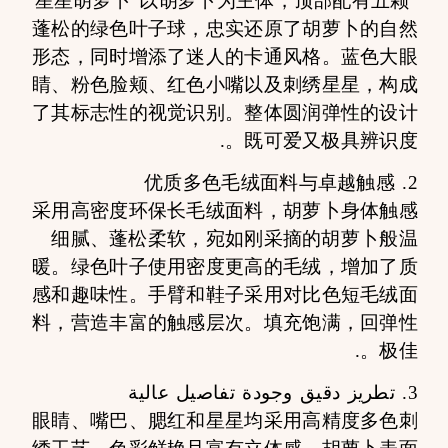
“星星胡萝卜”以胡萝卜为主体，顶部配有五颗
蓬松的绿色叶子球，忠实还原了胡萝卜的自然
形态，同时增添了迷人的卡通风格。蓝色大眼
睛、粉色脸颊、红色小嘴以及刺绣星星，构成
了其标志性的视觉识别。整体圆润弹性的设计
既可爱又极具辨识度。.
2. 优质多色毛绒面料与卓越触感
采用高密度环保长毛绒面料，胡萝卜身体触感
细腻、蓬松柔软，宛如刚采摘的胡萝卜般温
暖。绿色叶子使用密度更高的毛绒，增加了质
感和趣味性。手臂和鞋子采用对比色短毛绒面
料，营造丰富的触感层次。填充饱满，回弹性
极佳。.
3. تطريز دقيق وجودة تفاصيل عالية
眼睛、嘴巴、腮红和星星均采用高精度多色刺