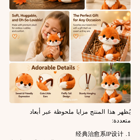
يُظهر هذا المنتج مزايا ملحوظة عبر أبعاد
متعددة:
1. 经典治愈系IP设计